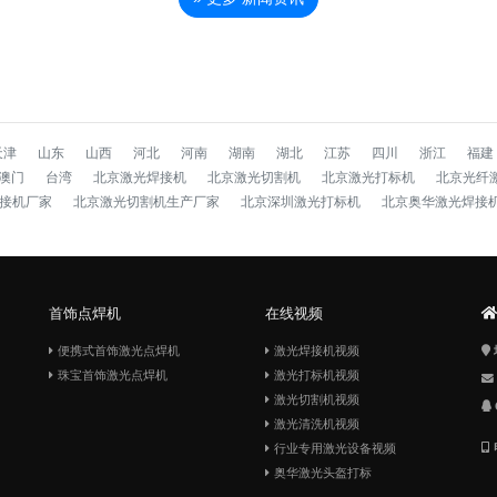
天津
山东
山西
河北
河南
湖南
湖北
江苏
四川
浙江
福建
澳门
台湾
北京激光焊接机
北京激光切割机
北京激光打标机
北京光纤
接机厂家
北京激光切割机生产厂家
北京深圳激光打标机
北京奥华激光焊接
首饰点焊机
在线视频
便携式首饰激光点焊机
激光焊接机视频
珠宝首饰激光点焊机
激光打标机视频
激光切割机视频
激光清洗机视频
行业专用激光设备视频
奥华激光头盔打标