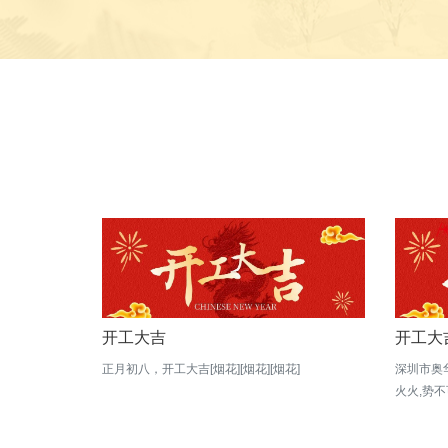
开工大吉
开工大
正月初八，开工大吉[烟花][烟花][烟花]
深圳市奥
火火,势不