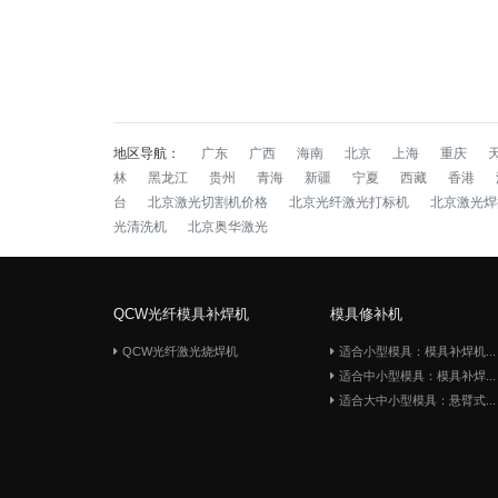
地区导航：
广东
广西
海南
北京
上海
重庆
林
黑龙江
贵州
青海
新疆
宁夏
西藏
香港
台
北京激光切割机价格
北京光纤激光打标机
北京激光焊
光清洗机
北京奥华激光
QCW光纤模具补焊机
模具修补机
QCW光纤激光烧焊机
适合小型模具：模具补焊机...
适合中小型模具：模具补焊...
适合大中小型模具：悬臂式...