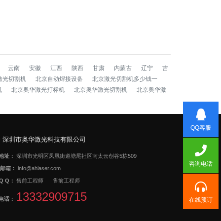
云南
安徽
江西
陕西
甘肃
内蒙古
辽宁
吉
激光切割机
北京自动焊接设备
北京激光切割机多少钱一
机
北京奥华激光打标机
北京奥华激光切割机
北京奥华激
QQ客服
深圳市奥华激光科技有限公司
地址：
深圳市光明区凤凰街道塘尾社区南太云创谷5栋509
咨询电话
邮箱：
info@ahlaser.com
Q Q：
售前工程师
售前工程师
13332909715
电话：
在线预订