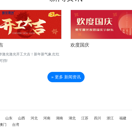
吉
欢度国庆
华激光激光开工大吉！新年新气象,红红
可挡!
» 更多 新闻资讯
山东
山西
河北
河南
湖南
湖北
江苏
四川
浙江
福建
澳门
台湾