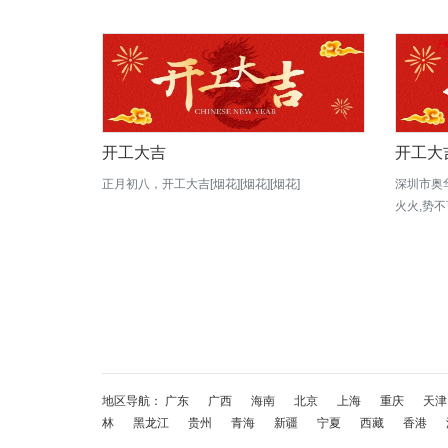
开工大吉
开工大
正月初八，开工大吉[烟花][烟花][烟花]
深圳市奥
火火,势不
地区导航：
广东
广西
海南
北京
上海
重庆
天津
林
黑龙江
贵州
青海
新疆
宁夏
西藏
香港